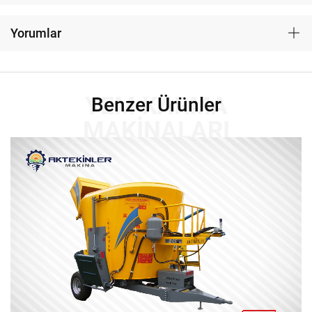
Yorumlar
YEM KARMA
Benzer Ürünler
MAKINALARI