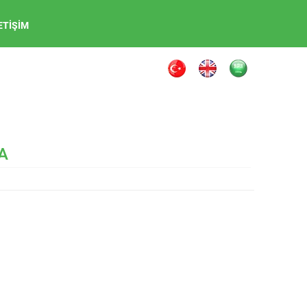
ETIŞIM
A