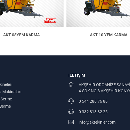
AKT 08YEM KARMA
AKT 10 YEM KARMA
İLETIŞIM
ineleri
AKŞEHİR ORGANİZE SANAYİ
4.SOK NO 8 AKŞEHİR KONY
 Makinaları
 Serme
0 544 286 76 86
 Serme
0 332 813 82 25
info@aktekinler.com