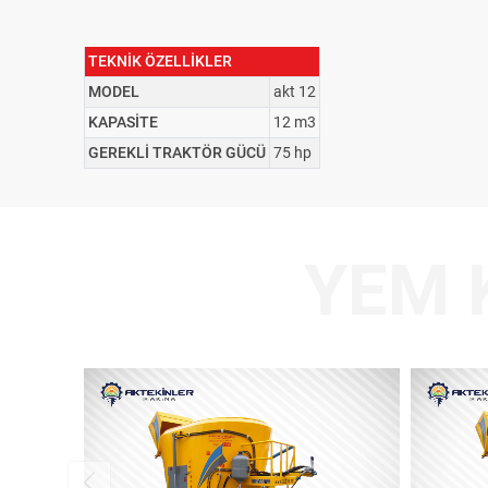
TEKNİK ÖZELLİKLER
MODEL
akt 12
KAPASİTE
12 m3
GEREKLİ TRAKTÖR GÜCÜ
75 hp
YEM 